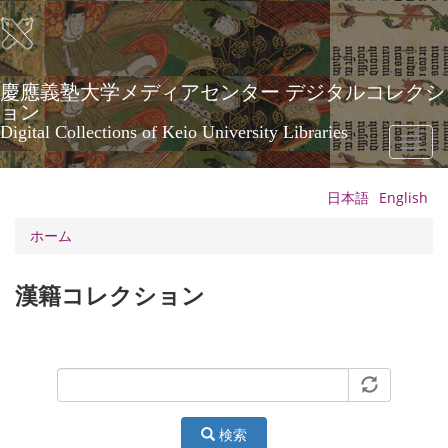
メ
イ
ン
コ
ン
慶應義塾大学メディアセンター デジタルコレクシ
テ
ョン
ン
Digital Collections of Keio University Libraries
Toggl
ツ
naviga
に
移
日本語
English
動
ホーム
漢籍コレクション
検索