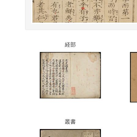
経部
叢書