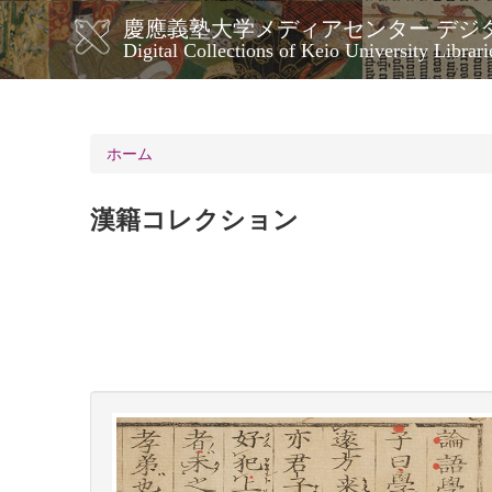
メ
慶應義塾大学メディアセンター デジ
イ
メ
Digital Collections of Keio University Librari
ン
イ
コ
ン
ン
ナ
テ
ン
ビ
ホーム
ツ
ゲ
に
ー
移
漢籍コレクション
シ
動
ョ
ン