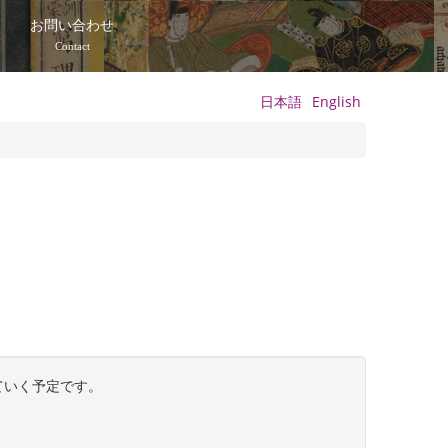
て
お問い合わせ
Contact
日本語
English
ていく予定です。