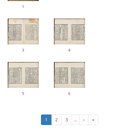
1
3
4
5
6
ペ
カ
1
Page
2
Page
3
…
次
›
最
»
ー
レ
ペ
終
ジ
ン
ー
ペ
送
ト
ジ
ー