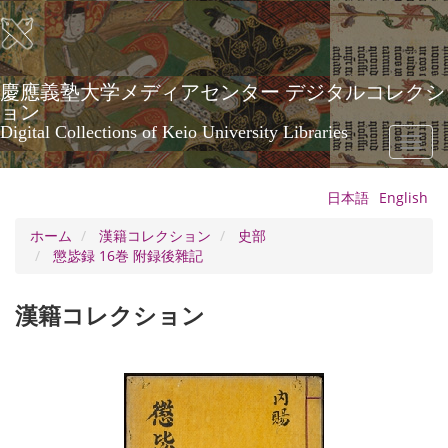
メ
イ
ン
コ
ン
慶應義塾大学メディアセンター デジタルコレクシ
テ
ョン
ン
Digital Collections of Keio University Libraries
Toggl
ツ
naviga
に
移
日本語
English
動
ホーム
漢籍コレクション
史部
懲毖録 16巻 附録後雜記
漢籍コレクション