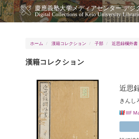
メ
慶應義塾大学メディアセンター デジ
イ
メ
Digital Collections of Keio University Librari
ン
イ
コ
ン
ン
ナ
テ
ン
ビ
ホーム
漢籍コレクション
子部
近思録欄外書 
ツ
ゲ
に
ー
移
漢籍コレクション
シ
動
ョ
ン
近思録
きんし
IIIF M