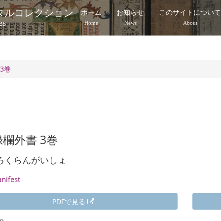
タルコレクション
ホーム
お知らせ
このサイトについ
es
Home
News
About
3巻
欄外書 3巻
ろくらんがいしょ
anifest
PDFで見る