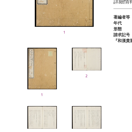
詳細情
著編者等
年代
形態
1
請求記号
『和漢貴
2
1