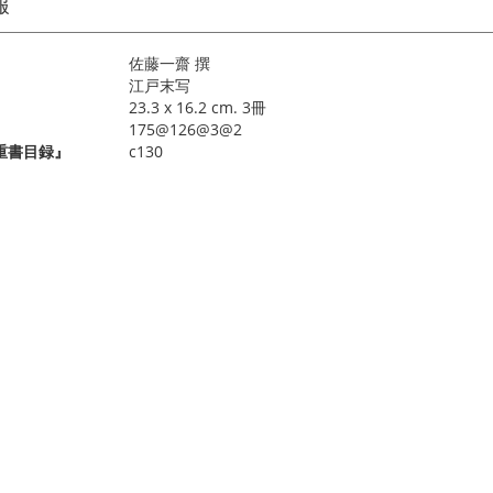
報
佐藤一齋 撰
江戸末写
23.3 x 16.2 cm. 3冊
175@126@3@2
重書目録』
c130