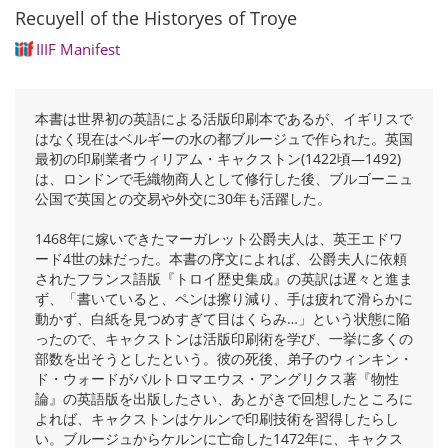
Recuyell of the Historyes of Troye
IIIF Manifest
本書は世界初の英語による活版印刷本であるが、イギリスで
はなく現在はベルギーの水の都ブルージュで作られた。英国
最初の印刷業者ウィリアム・キャクストン(1422頃―1492)
は、ロンドンで毛織物商人として修行した後、ブルゴーニュ
公国で英国との交易や外交に30年も活躍した。
1468年に嫁いできたマーガレット公爵夫人は、英王エドワ
ード4世の妹だった。本書の序文によれば、公爵夫人に依頼
されたフランス語版『トロイ歴史集成』の英訳は遅々と進ま
ず、「書いていると、ペンは擦り減り、手は疲れて滑らかに
動かず、白紙を見つめすぎて目はくらみ…」という状態に陥
ったので、キャクストンは活版印刷術を学び、一挙に多くの
部数を出そうとしたという。彼の死後、弟子のウィンキン・
ド・ウォードがバルトロマエウス・アングリクス著『物性
論』の英語版を出版したさい、あとがきで回想したところに
よれば、キャクストンはケルンで印刷技術を習得したらし
い。ブルージュからケルンに亡命した1472年に、キャクス