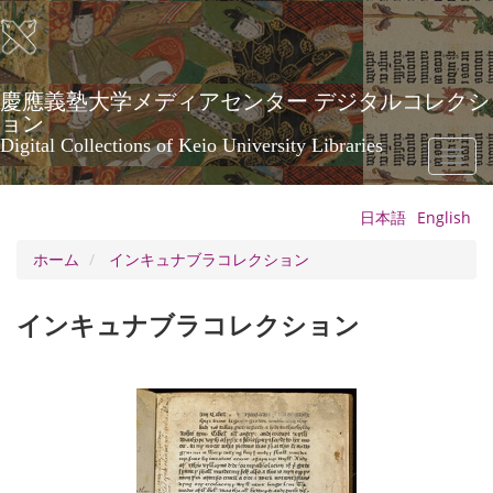
メ
イ
ン
コ
ン
慶應義塾大学メディアセンター デジタルコレクシ
テ
ョン
ン
Digital Collections of Keio University Libraries
Toggl
ツ
naviga
に
移
日本語
English
動
ホーム
インキュナブラコレクション
インキュナブラコレクション