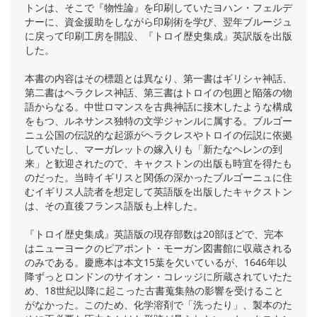
トンは、そこで『物性論』を印刷していたヨハン・フェルデ
ナーに、資金援助をしながら印刷術を学び、翌年ブルージュ
に戻って印刷工房を開設、『トロイ歴史集成』英訳版を出版
した。
本書の内容はその標題とは異なり、第一書はギリシャ神話、
第二書はヘラクレス神話、第三書はトロイの包囲と陥落の物
語からなる。中世ロマンスを古典神話に接木したような構成
をもつ、ルネサンス独特の文学ジャンルに属する。ブルゴー
ニュ公国の伝説的な起源がヘラクレスやトロイの伝説に依拠
していたし、マーガレットの嫁入りも「新たなヘレンの到
来」と歓迎されたので、キャクストンの出版も時宜を得たも
のだった。当時イギリスと関係の深かったブルゴーニュに住
むイギリス人読者を想定して英語版を出版したキャクストン
は、その直後フランス語版も上梓した。
『トロイ歴史集成』英語版の現存部数は20部ほどで、完本
はニューヨークのピアポント・モーガン図書館に収蔵される
のみである。慶應本は本文15葉を欠いているが、1646年以
降ずっとロンドンのサイオン・コレッジに所蔵されていたた
め、18世紀以降に起こった古書蒐集熱の影響を受けること
がなかった。このため、化学溶剤で「洗ったり」、製本のた