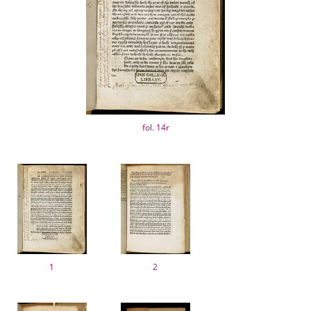
fol. 14r
1
2