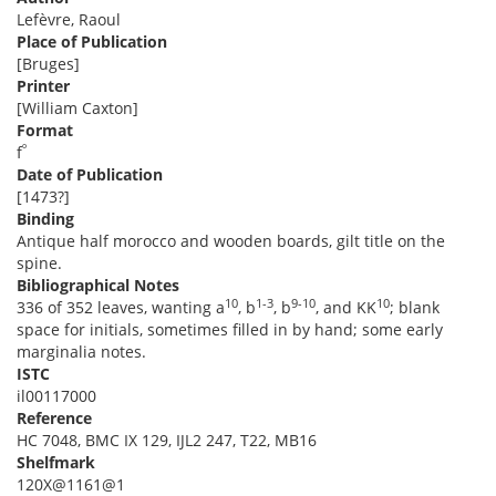
Lefèvre, Raoul
Place of Publication
[Bruges]
Printer
[William Caxton]
Format
º
f
Date of Publication
[1473?]
Binding
Antique half morocco and wooden boards, gilt title on the
spine.
Bibliographical Notes
10
1-3
9-10
10
336 of 352 leaves, wanting a
, b
, b
, and KK
; blank
space for initials, sometimes filled in by hand; some early
marginalia notes.
ISTC
il00117000
Reference
HC 7048, BMC IX 129, IJL2 247, T22, MB16
Shelfmark
120X@1161@1