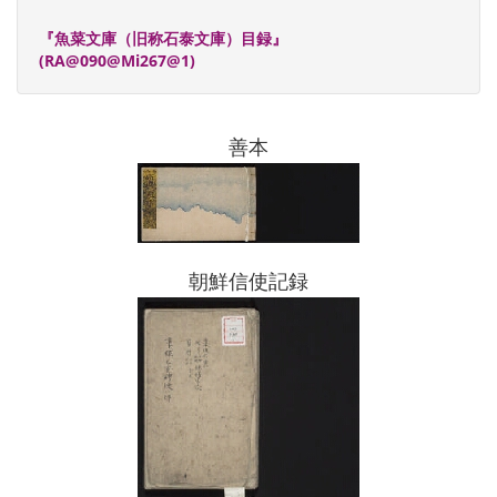
『魚菜文庫（旧称石泰文庫）目録』
(RA@090@Mi267@1)
善本
朝鮮信使記録