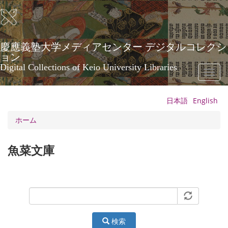
メ
イ
ン
コ
ン
慶應義塾大学メディアセンター デジタルコレクシ
テ
ョン
ン
Digital Collections of Keio University Libraries
Toggl
ツ
naviga
に
移
日本語
English
動
ホーム
魚菜文庫
検索