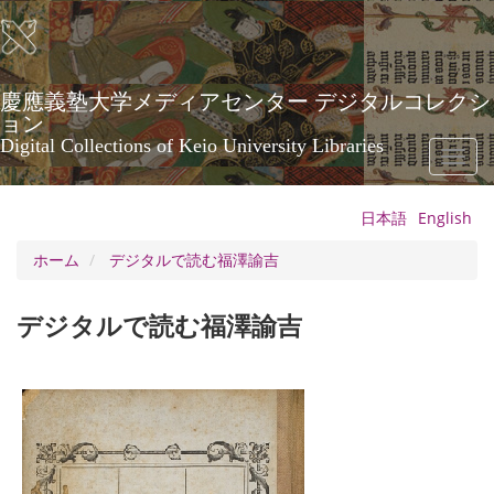
メ
イ
ン
コ
ン
慶應義塾大学メディアセンター デジタルコレクシ
テ
ョン
ン
Digital Collections of Keio University Libraries
Toggl
ツ
naviga
に
移
日本語
English
動
ホーム
デジタルで読む福澤諭吉
デジタルで読む福澤諭吉