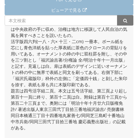
ビューアで見る
明治政府の中央集権的傾向を批判して、政治を分けて、政権
は中央政府の手に収め、治権は地方に移譲して人民自治の気
風を興すべきことを説いたもの。
活字版四六判(一八・六× 十三・二cm) 一冊本。ボール紙を
芯にし青色洋紙を貼った厚表紙に茶色のクロースの背貼りを
用いてある。オーナメントの枠の中に双柱罫を附し、その中
を三ツ割とし「福沢諭吉著/分権論 全/明治十年十一月出版」
と記す。見返しは白。扉は表紙のデザインに近いオーナメン
トの枠の中に無界で表紙と同文を刷ってある。右側下部に
「福沢氏蔵版印」枠外の左側に「定価四十銭」と刻した朱印
を捺す。表紙も扉も共に木版印刷である。
題言は四号活字組二頁。本文は五号活字組、第三頁より起し
第百十一頁に終り、第百十二頁は白。附録は第百十三頁から
第百二十三頁まで。奥附には「明治十年十月廿六日版権免
許/ 著述出版人東京三田弐丁目拾三番地福沢諭吉/ 売捌書林
同日本橋通三丁目十四番地丸家善七/同同芝三島町十番地山
中市兵衛/同同三田弐丁目拾三番地 慶応義塾出版社」の記載
がある。