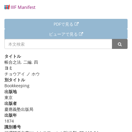
IIIF Manifest
PDFで見る
ビューアで見る
詳細情報
タイトル
帳合之法. 二編. 四
ヨミ
チョウアイ ノ ホウ
別タイトル
Bookkeeping
出版地
東京
出版者
慶應義塾出版局
出版年
1874
識別番号