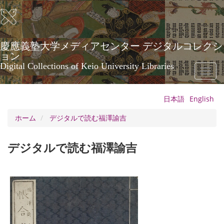
メ
イ
ン
コ
ン
慶應義塾大学メディアセンター デジタルコレクシ
テ
ョン
ン
Digital Collections of Keio University Libraries
Toggl
ツ
naviga
に
移
日本語
English
動
ホーム
デジタルで読む福澤諭吉
デジタルで読む福澤諭吉