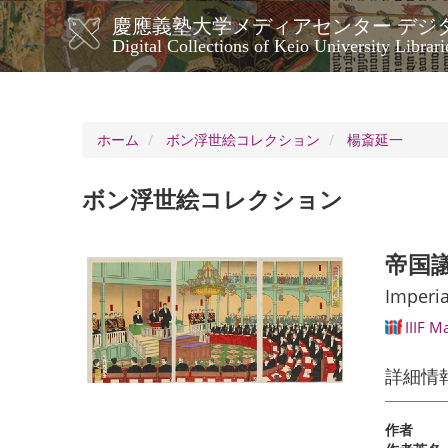
メ
慶應義塾大学メディアセンター デジ
イ
メ
Digital Collections of Keio University Librari
ン
イ
コ
ン
ン
ナ
テ
ン
ビ
ホーム
ボン浮世絵コレクション
楊斎延一
ツ
ゲ
に
ー
移
ボン浮世絵コレクション
シ
動
ョ
ン
帝国
Imperia
IIIF M
詳細情
作者