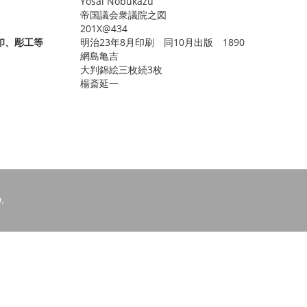
Yosai Nobukazu
帝国議会衆議院之図
201X@434
印、彫工等
明治23年8月印刷 同10月出版 1890
網島亀吉
大判錦絵三枚続3枚
楊斎延一
.