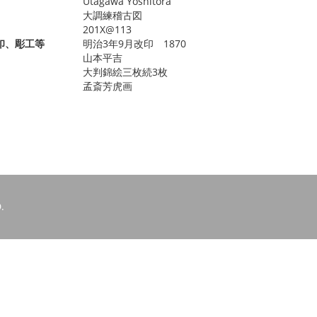
Utagawa Yoshitora
大調練稽古図
201X@113
印、彫工等
明治3年9月改印 1870
山本平吉
大判錦絵三枚続3枚
孟斎芳虎画
.