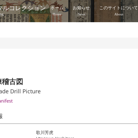
タルコレクション
ホーム
お知らせ
このサイトについ
es
Home
News
About
練稽古図
ade Drill Picture
anifest
報
歌川芳虎