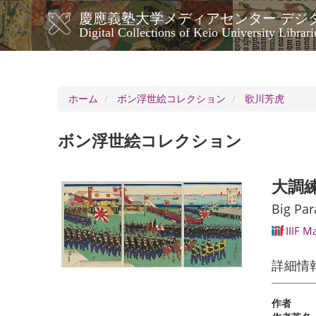
メ
慶應義塾大学メディアセンター デジ
イ
メ
Digital Collections of Keio University Librari
ン
イ
コ
ン
ン
ナ
テ
ン
ビ
ホーム
ボン浮世絵コレクション
歌川芳虎
ツ
ゲ
に
ー
移
ボン浮世絵コレクション
シ
動
ョ
ン
大調
Big Par
IIIF M
詳細情
作者