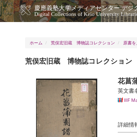
メ
慶應義塾大学メディアセンター デジ
イ
メ
Digital Collections of Keio University Librari
ン
イ
コ
ン
ン
ナ
テ
ン
ビ
ホーム
荒俣宏旧蔵 博物誌コレクション
原書を
ツ
ゲ
に
ー
移
荒俣宏旧蔵 博物誌コレクション
シ
動
ョ
ン
花菖蒲
英文書名: I
IIIF M
詳細情