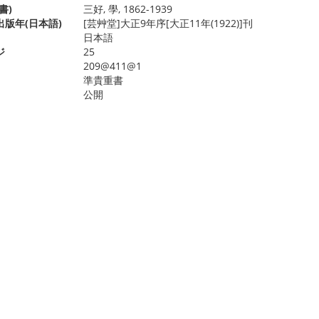
書)
三好, 學, 1862-1939
版年(日本語)
[芸艸堂]大正9年序[大正11年(1922)]刊
日本語
ジ
25
209@411@1
準貴重書
公開