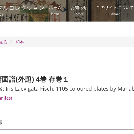
タルコレクション
ホーム
お知らせ
このサイトについ
es
Home
News
About
見る
和本
図譜(外題) 4巻 存巻１
ris Laevigata Fisch: 1105 coloured plates by Manab
anifest
報