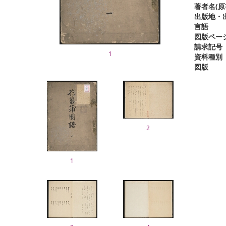
著者名(原
出版地・出
言語
図版ペー
請求記号
1
資料種別
図版
2
1