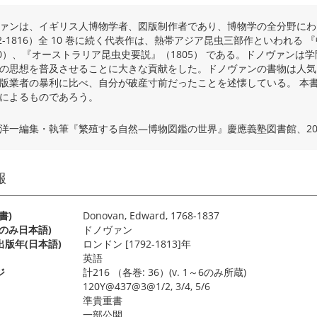
ァンは、イギリス人博物学者、図版制作者であり、博物学の全分野にわ
92-1816）全 10 巻に続く代表作は、熱帯アジア昆虫三部作といわれる
00）、『オーストラリア昆虫史要説』（1805） である。ドノヴァン
の思想を普及させることに大きな貢献をした。ドノヴァンの書物は人気
版業者の暴利に比べ、自分が破産寸前だったことを述懐している。 本
によるものであろう。
洋一編集・執筆『繁殖する自然―博物図鑑の世界』慶應義塾図書館、20
報
書)
Donovan, Edward, 1768-1837
のみ日本語)
ドノヴァン
版年(日本語)
ロンドン [1792-1813]年
英語
ジ
計216 （各巻: 36）(v. 1～6のみ所蔵)
120Y@437@3@1/2, 3/4, 5/6
準貴重書
一部公開