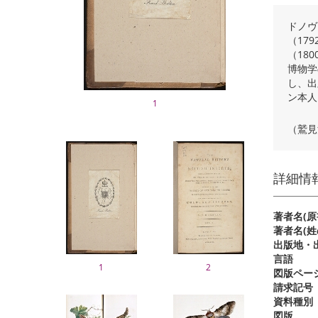
ドノヴ
（17
（18
博物学
し、出
ン本人
1
（鷲見
詳細情
著者名(原
著者名(姓
出版地・出
言語
1
2
図版ペー
請求記号
資料種別
図版