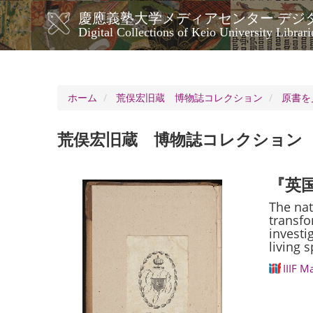
メ
慶應義塾大学メディアセンター デジ
イ
メ
Digital Collections of Keio University Librari
ン
イ
コ
ン
ン
ナ
テ
ン
ビ
ホーム
荒俣宏旧蔵 博物誌コレクション
原書を
ツ
ゲ
に
ー
移
荒俣宏旧蔵 博物誌コレクション
シ
動
ョ
ン
『英
The nat
transfo
investi
living 
IIIF M