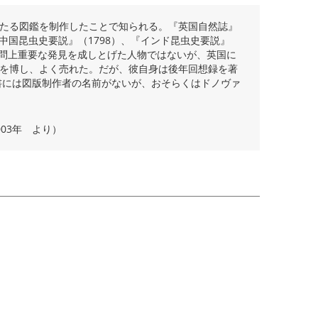
たる図鑑を制作したことで知られる。『英国自然誌』
 『中国昆虫史要説』（1798）、『インド昆虫史要説』
は学問上重要な発見を成しとげた人物ではないが、英国に
を博し、よく売れた。だが、彼自身は後年回想録を著
書には図版制作者の名前がないが、おそらくはドノヴァ
03年 より）