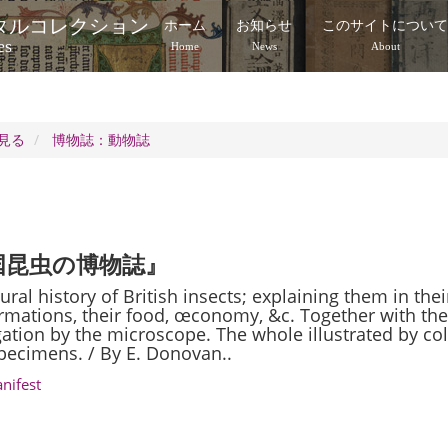
タルコレクション
ホーム
お知らせ
このサイトについ
es
Home
News
About
見る
博物誌：動物誌
国昆虫の博物誌』
ural history of British insects; explaining them in thei
rmations, their food, œconomy, &c. Together with the 
gation by the microscope. The whole illustrated by c
specimens. / By E. Donovan..
anifest