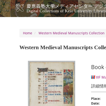
Skip
慶應義塾大学メディアセンター デジ
to
メ
Digital Collections of Keio University Librari
main
イ
content
ン
ナ
ビ
Home
Western Medieval Manuscripts Collection
ゲ
ー
Western Medieval Manuscripts Colle
シ
ョ
ン
Book o
IIIF M
詳細情
Place:
Date: