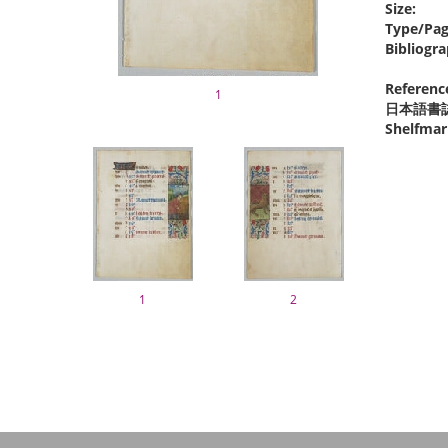
Size:
Type/Pag
Bibliogra
Referenc
1
日本語書
Shelfmar
1
2