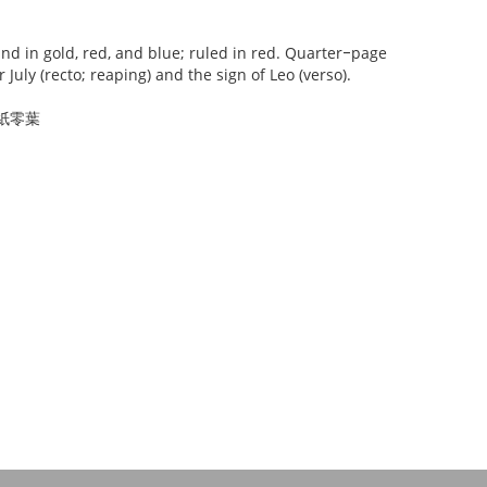
and in gold, red, and blue; ruled in red. Quarter‒page
July (recto; reaping) and the sign of Leo (verso).
紙零葉