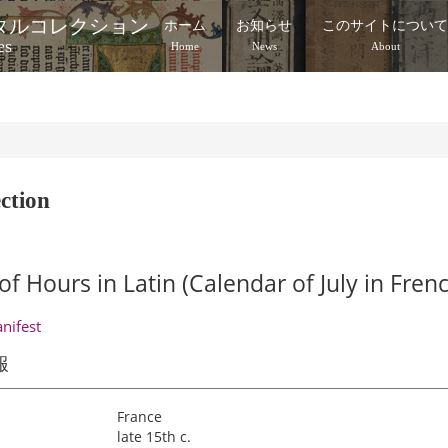
タルコレクション
ホーム
お知らせ
このサイトについ
es
Home
News
About
ction
f Hours in Latin (Calendar of July in Fren
anifest
報
France
late 15th c.