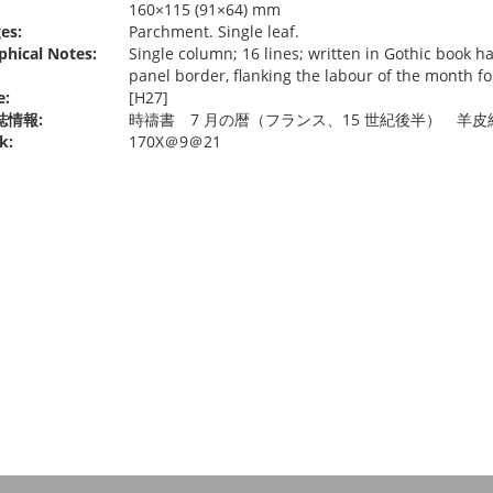
160×115 (91×64) mm
es:
Parchment. Single leaf.
phical Notes:
Single column; 16 lines; written in Gothic book h
panel border, flanking the labour of the month for 
e:
[H27]
誌情報:
時禱書 7 月の暦（フランス、15 世紀後半） 羊皮
k:
170X＠9＠21