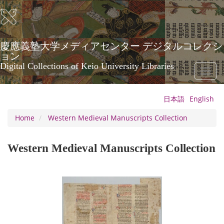
Skip
to
main
content
慶應義塾大学メディアセンター デジタルコレクシ
ョン
Digital Collections of Keio University Libraries
Toggl
naviga
日本語
English
Home
Western Medieval Manuscripts Collection
Western Medieval Manuscripts Collection