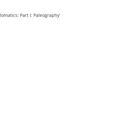
omatics: Part I: Paleographyʼ