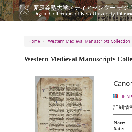
Skip
慶應義塾大学メディアセンター デジ
to
メ
Digital Collections of Keio University Librari
main
イ
content
ン
ナ
ビ
Home
Western Medieval Manuscripts Collection
ゲ
ー
Western Medieval Manuscripts Colle
シ
ョ
ン
Canon
IIIF M
詳細情
Place:
Date: