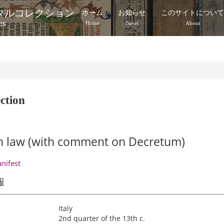
タルコレクション
ホーム
お知らせ
このサイトについ
es
Home
News
About
ction
 law (with comment on Decretum)
anifest
報
Italy
2nd quarter of the 13th c.