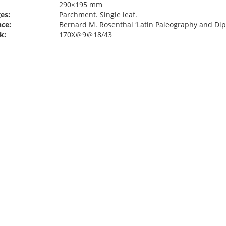
290×195 mm
es:
Parchment. Single leaf.
ce:
Bernard M. Rosenthal ʻLatin Paleography and Dipl
k:
170X＠9＠18/43