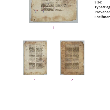
Size:
Type/Pag
Provenan
Shelfmar
1
1
2