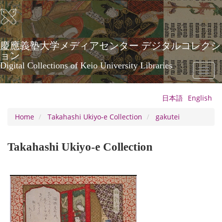
Skip
to
main
content
慶應義塾大学メディアセンター デジタルコレクシ
ョン
Digital Collections of Keio University Libraries
Toggl
naviga
日本語
English
Home
Takahashi Ukiyo-e Collection
gakutei
Takahashi Ukiyo-e Collection