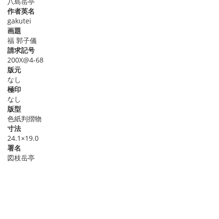
八島岳亭
作者英名
gakutei
画題
福 郭子儀
請求記号
200X@4-68
版元
なし
極印
なし
版型
色紙判摺物
寸法
24.1×19.0
署名
図枝岳亭