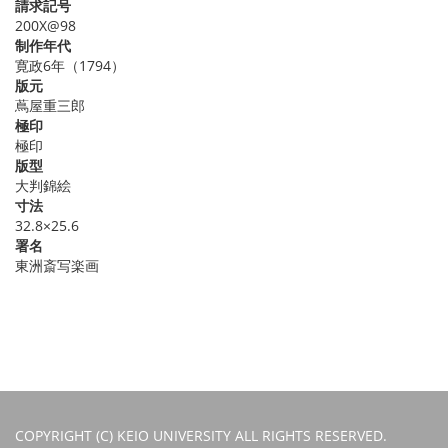
請求記号
200X@98
制作年代
寛政6年（1794）
版元
蔦屋重三郎
極印
極印
版型
大判錦絵
寸法
32.8×25.6
署名
東洲斎写楽画
COPYRIGHT (C) KEIO UNIVERSITY ALL RIGHTS RESERVED.