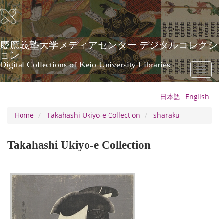
Skip
to
main
content
慶應義塾大学メディアセンター デジタルコレクシ
ョン
Digital Collections of Keio University Libraries
Toggl
naviga
日本語
English
Home
Takahashi Ukiyo-e Collection
sharaku
Takahashi Ukiyo-e Collection