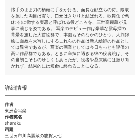
懐手のまま刀の柄頭に手をかける、面長な顔立ちの侍。隈取
を施した両目は寄り、口元はきりりと結ばれる。歌舞伎で悪
(わる)に徹する実悪と呼ばれる役どころを、三世高麗蔵が見
事に演じる姿である。 写楽のデビュー作は豪華な雲母摺の
背景を施した大首絵群で、本図もそのなかのひとつ。大判錦
絵に面貌を大写しにするこれらの作品は新人絵師の作品とし
ては異例であるが、写楽の画業としては今日もっとも評価の
高い作品群でもある。ときに辛辣に過ぎる彼の役者絵は、そ
の当初こそもの珍しくもあったが、役者や贔屓筋には振り向
かれず、結果的には短命に終わることになる。
詳細情報
作者
東洲斎写楽
作者英名
sharaku
画題
三世ヵ市川高麗蔵の志賀大七