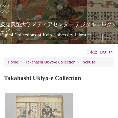
Skip
to
main
content
慶應義塾大学メディアセンター デジタルコレクシ
ョン
Digital Collections of Keio University Libraries
Toggl
naviga
日本語
English
Home
Takahashi Ukiyo-e Collection
hokusai
Takahashi Ukiyo-e Collection