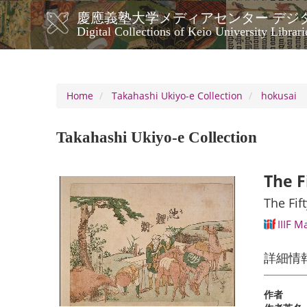
Skip
慶應義塾大学メディアセンター デジ
to
メ
Digital Collections of Keio University Librari
main
イ
content
ン
ナ
ビ
Home
Takahashi Ukiyo-e Collection
hokusai
ゲ
ー
Takahashi Ukiyo-e Collection
シ
ョ
ン
The F
The Fif
IIIF M
詳細情
作者