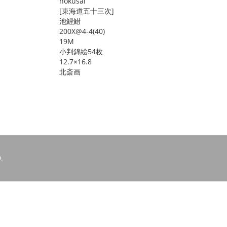
hokusai
[東海道五十三次]
池鯉鮒
200X@4-4(40)
19M
小判錦絵54枚
12.7×16.8
北斎画
.