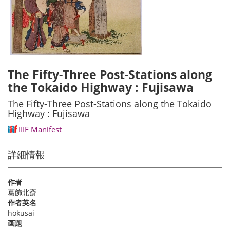
The Fifty-Three Post-Stations along
the Tokaido Highway : Fujisawa
The Fifty-Three Post-Stations along the Tokaido
Highway : Fujisawa
IIIF Manifest
詳細情報
作者
葛飾北斎
作者英名
hokusai
画題