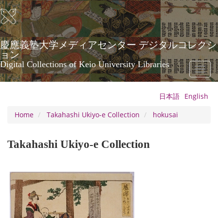
Skip
to
main
content
慶應義塾大学メディアセンター デジタルコレクシ
ョン
Digital Collections of Keio University Libraries
Toggl
naviga
日本語
English
Home
Takahashi Ukiyo-e Collection
hokusai
Takahashi Ukiyo-e Collection