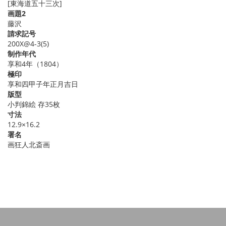
[東海道五十三次]
画題2
藤沢
請求記号
200X@4-3(5)
制作年代
享和4年（1804）
極印
享和四甲子年正月吉日
版型
小判錦絵 存35枚
寸法
12.9×16.2
署名
画狂人北斎画