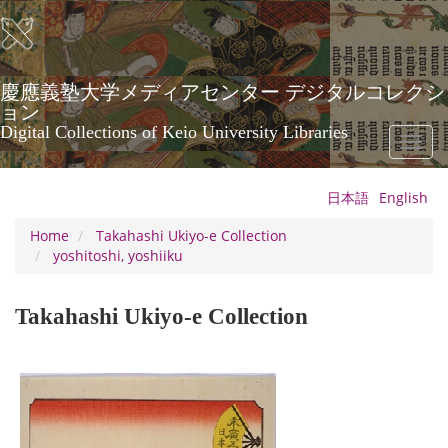
Skip
to
main
content
慶應義塾大学メディアセンター デジタルコレクシ
ョン
Digital Collections of Keio University Libraries
Toggl
naviga
日本語
English
Home
Takahashi Ukiyo-e Collection
yoshitoshi, yoshiiku
Takahashi Ukiyo-e Collection