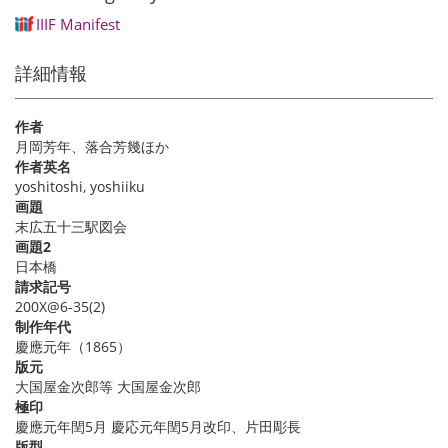
IIIF Manifest
詳細情報
作者
月岡芳年、落合芳幾ほか
作者英名
yoshitoshi, yoshiiku
画題
末広五十三駅図会
画題2
日本橋
請求記号
200X@6-35(2)
制作年代
慶應元年（1865）
版元
大国屋金次郎等 大国屋金次郎
極印
慶應元年閏5月 慶応元年閏5月改印、片田彫長
版型