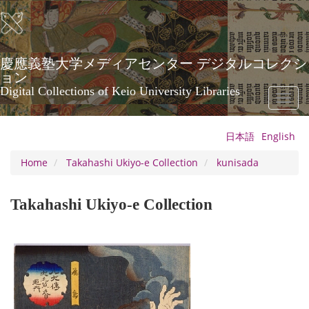
Skip
to
main
content
慶應義塾大学メディアセンター デジタルコレクシ
ョン
Digital Collections of Keio University Libraries
Toggl
naviga
日本語
English
Home
Takahashi Ukiyo-e Collection
kunisada
Takahashi Ukiyo-e Collection