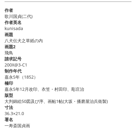
作者
歌川国貞(二代)
作者英名
kunisada
画題
八犬伝犬之草紙の内
画題2
飛鳥
請求記号
200X@3-C1
制作年代
嘉永5年（1852）
極印
嘉永5年12月改印、衣笠・村田印、彫庄治
版型
大判錦絵50図及び序、画帖1帖(大坂・播磨屋治兵衛製)
寸法
36.3×21.0
署名
一寿斎国貞画