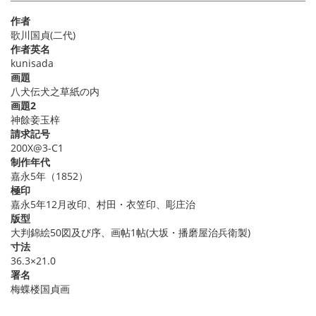
作者
歌川国貞(二代)
作者英名
kunisada
画題
八犬伝犬之草紙の内
画題2
神餘妾玉梓
請求記号
200X@3-C1
制作年代
嘉永5年（1852）
極印
嘉永5年12月改印、村田・衣笠印、彫庄治
版型
大判錦絵50図及び序、画帖1帖(大坂・播磨屋治兵衛製)
寸法
36.3×21.0
署名
梅蝶楼国貞画