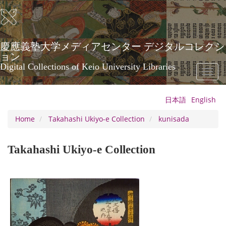
Skip
to
main
content
慶應義塾大学メディアセンター デジタルコレクシ
ョン
Digital Collections of Keio University Libraries
Toggl
naviga
日本語
English
Home
Takahashi Ukiyo-e Collection
kunisada
Takahashi Ukiyo-e Collection