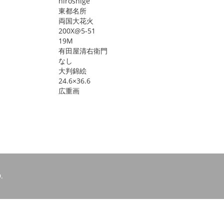
hiroshige
東都名所
両国大花火
200X@5-51
19M
有田屋清右衛門
なし
大判錦絵
24.6×36.6
広重画
.