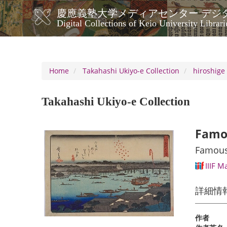
Skip
慶應義塾大学メディアセンター デジ
to
メ
Digital Collections of Keio University Librari
main
イ
content
ン
ナ
ビ
Home
Takahashi Ukiyo-e Collection
hiroshige
ゲ
ー
Takahashi Ukiyo-e Collection
シ
ョ
ン
Famou
Famous 
IIIF M
詳細情
作者