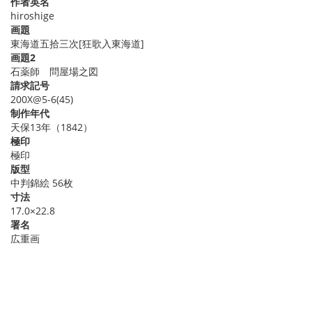
作者英名
hiroshige
画題
東海道五拾三次[狂歌入東海道]
画題2
石薬師 問屋場之図
請求記号
200X@5-6(45)
制作年代
天保13年（1842）
極印
極印
版型
中判錦絵 56枚
寸法
17.0×22.8
署名
広重画