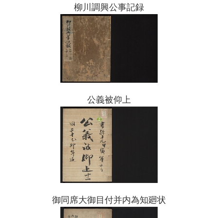
柳川調興公事記録
公義被仰上
御同席大御目付并内為知廻状