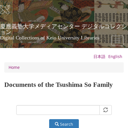
Skip
to
main
content
慶應義塾大学メディアセンター デジタルコレクシ
ョン
Digital Collections of Keio University Libraries
Toggl
naviga
日本語
English
Home
Documents of the Tsushima So Family
Search