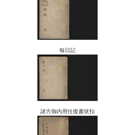
毎日記
諸方御内用往復書状扣