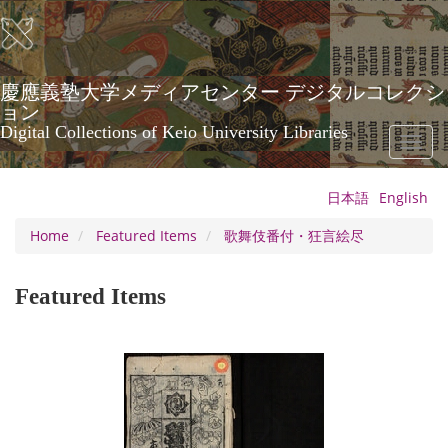
Skip
to
main
content
慶應義塾大学メディアセンター デジタルコレクシ
ョン
Digital Collections of Keio University Libraries
Toggl
naviga
日本語
English
Home
Featured Items
歌舞伎番付・狂言絵尽
Featured Items