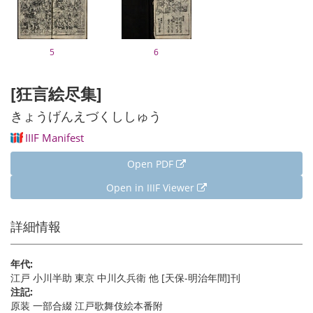
5
6
[狂言絵尽集]
きょうげんえづくししゅう
IIIF Manifest
Open PDF
Open in IIIF Viewer
詳細情報
年代:
江戸 小川半助 東京 中川久兵衛 他 [天保-明治年間]刊
注記:
原装 一部合綴 江戸歌舞伎絵本番附