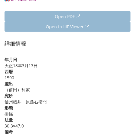
Open PDF
Open in IIIF Viewer
詳細情報
年月日
天正18年3月13日
西暦
1590
差出
（前田）利家
宛所
信州楢井 原孫右衛門
形態
掛幅
法量
30.3×47.0
備考