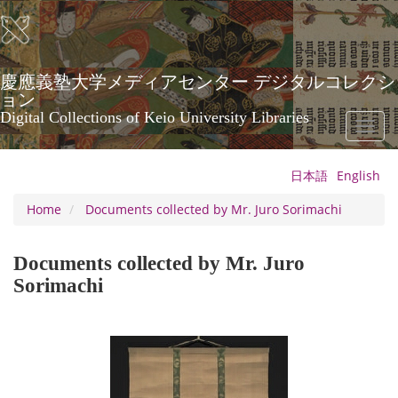
Skip
to
main
content
慶應義塾大学メディアセンター デジタルコレクシ
ョン
Digital Collections of Keio University Libraries
Toggl
naviga
日本語
English
Home
Documents collected by Mr. Juro Sorimachi
Documents collected by Mr. Juro
Sorimachi