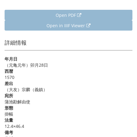
Open PDF
Open in IIIF Viewer
詳細情報
年月日
（元亀元年）卯月28日
西暦
1570
差出
（大友）宗麟（義鎮）
宛所
蒲池勘解由使
形態
掛幅
法量
12.4×46.4
備考