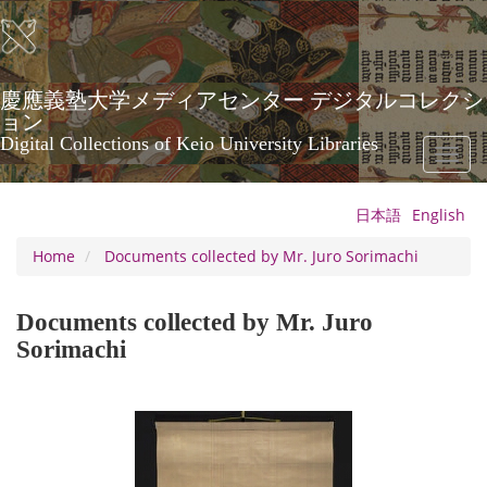
Skip
to
main
content
慶應義塾大学メディアセンター デジタルコレクシ
ョン
Digital Collections of Keio University Libraries
Toggl
naviga
日本語
English
Home
Documents collected by Mr. Juro Sorimachi
Documents collected by Mr. Juro
Sorimachi