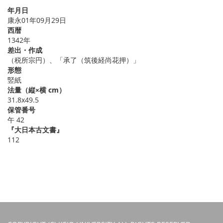
年月日
康永01年09月29日
西暦
1342年
差出・作成
（税所宗円）、「承了（筑後経尚花押）」
形態
竪紙
法量（縦×横 cm）
31.8x49.5
保管番号
午 42
『大日本古文書』
112