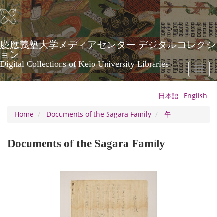
Skip
to
main
content
慶應義塾大学メディアセンター デジタルコレクシ
ョン
Digital Collections of Keio University Libraries
Toggl
naviga
日本語
English
Home
Documents of the Sagara Family
午
Documents of the Sagara Family