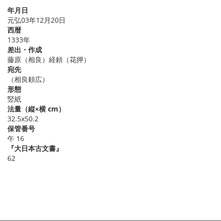
年月日
元弘03年12月20日
西暦
1333年
差出・作成
藤原（相良）経頼（花押）
宛先
（相良頼広）
形態
竪紙
法量（縦×横 cm）
32.5x50.2
保管番号
午 16
『大日本古文書』
62