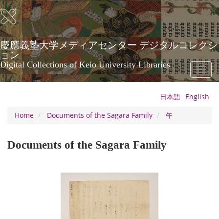
Skip
to
main
content
慶應義塾大学メディアセンター デジタルコレクシ
ョン
Digital Collections of Keio University Libraries
Toggl
naviga
日本語
English
Home
Documents of the Sagara Family
午
Documents of the Sagara Family