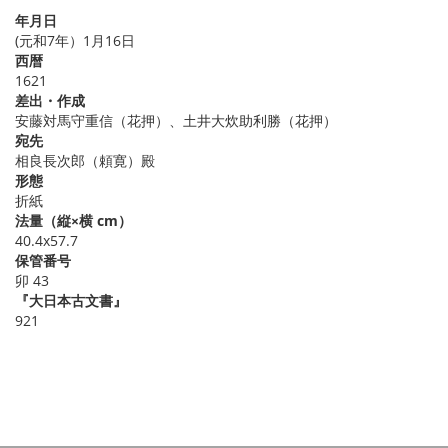
年月日
(元和7年）1月16日
西暦
1621
差出・作成
安藤対馬守重信（花押）、土井大炊助利勝（花押）
宛先
相良長次郎（頼寛）殿
形態
折紙
法量（縦×横 cm）
40.4x57.7
保管番号
卯 43
『大日本古文書』
921