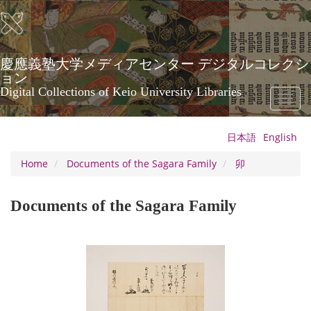
Skip
to
main
content
慶應義塾大学メディアセンター デジタルコレクシ
ョン
Digital Collections of Keio University Libraries
Toggl
naviga
日本語
English
Home
Documents of the Sagara Family
卯
Documents of the Sagara Family