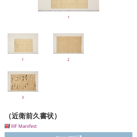
1
1
2
3
（近衛前久書状）
IIIF Manifest