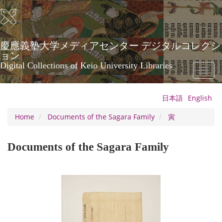
Skip
to
main
content
慶應義塾大学メディアセンター デジタルコレクシ
ョン
Digital Collections of Keio University Libraries
Toggl
naviga
日本語
English
Home
Documents of the Sagara Family
寅
Documents of the Sagara Family