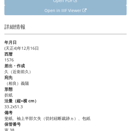
Open PDF
Open in IIIF Viewer
詳細情報
年月日
(天正4)年12月16日
西暦
1576
差出・作成
久（近衛前久）
宛先
（相良）義陽
形態
折紙
法量（縦×横 cm）
33.2x51.3
備考
斐紙、袖上半部欠失（切封紐断裁跡ヵ）、包紙
保管番号
寅 38