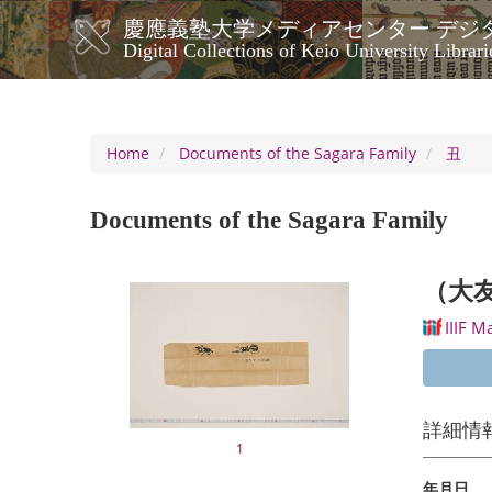
Skip
慶應義塾大学メディアセンター デジ
to
メ
Digital Collections of Keio University Librari
main
イ
content
ン
ナ
ビ
Home
Documents of the Sagara Family
丑
ゲ
ー
Documents of the Sagara Family
シ
ョ
ン
（大
IIIF M
詳細情
1
年月日