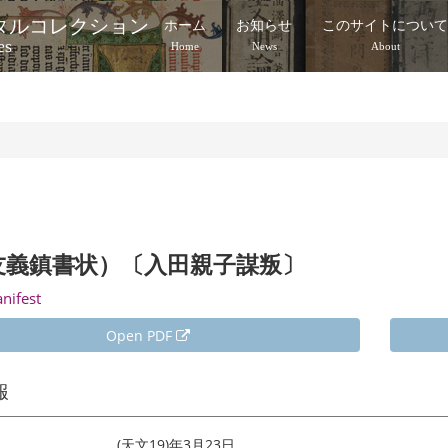
タルコレクション
ホーム
お知らせ
このサイトについ
es
Home
News
About
友義鎮書状）〔入田親子謀叛〕
anifest
Open PDF
報
(天文19)年3月23日