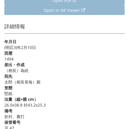
Open PDF
Open in IIIF Viewer
詳細情報
年月日
(明応3)年2月10日
西暦
1494
差出・作成
（相良）為続
宛先
太郎（相良長毎）殿
形態
竪紙
法量（縦×横 cm）
26.0x38.8 封43.2x25.3
備考
折封、裏打
保管番号
丑 47