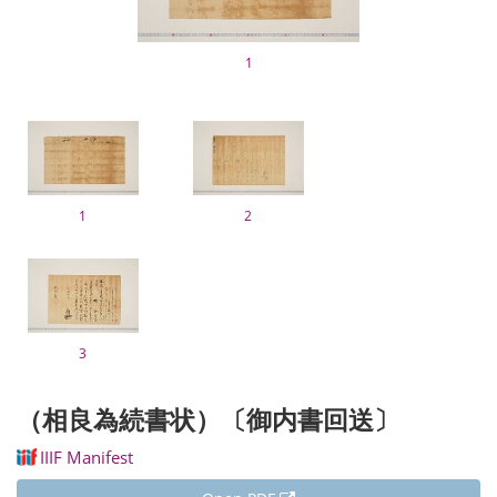
1
1
2
3
（相良為続書状）〔御内書回送〕
IIIF Manifest