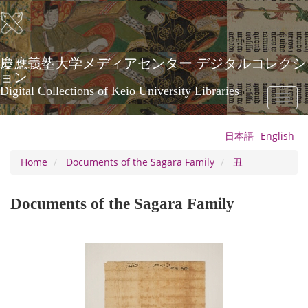
Skip
to
main
content
慶應義塾大学メディアセンター デジタルコレクシ
ョン
Digital Collections of Keio University Libraries
Toggl
naviga
日本語
English
Home
Documents of the Sagara Family
丑
Documents of the Sagara Family