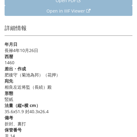
Open PDF
Open in IIIF Viewer
詳細情報
年月日
長禄4年10月26日
西暦
1460
差出・作成
肥後守（菊池為邦）（花押）
宛先
相良左近将監（長続）殿
形態
竪紙
法量（縦×横 cm）
35.6x51.9 封40.3x26.4
備考
折封、裏打
保管番号
丑 14