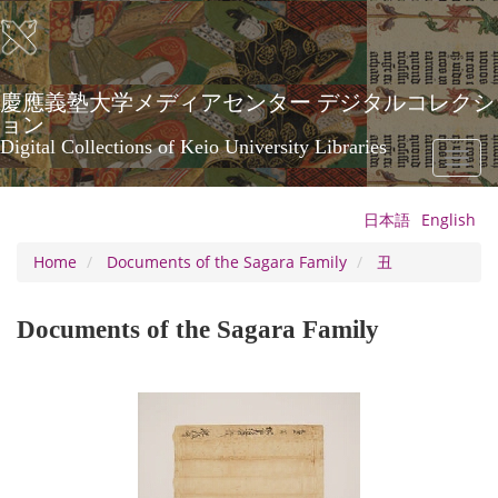
Skip
to
main
content
慶應義塾大学メディアセンター デジタルコレクシ
ョン
Digital Collections of Keio University Libraries
Toggl
naviga
日本語
English
Home
Documents of the Sagara Family
丑
Documents of the Sagara Family