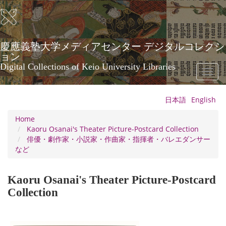
Skip
to
main
content
慶應義塾大学メディアセンター デジタルコレクシ
ョン
Digital Collections of Keio University Libraries
Toggl
naviga
日本語
English
Home
Kaoru Osanai's Theater Picture-Postcard Collection
俳優・劇作家・小説家・作曲家・指揮者・バレエダンサー
など
Kaoru Osanai's Theater Picture-Postcard
Collection