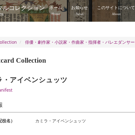
タルコレクション
ホーム
お知らせ
このサイトについ
es
Home
News
About
ollection
俳優・劇作家・小説家・作曲家・指揮者・バレエダンサー
card Collection
ラ・アイベンシュッツ
anifest
報
配役名）
カミラ・アイベンシュッツ