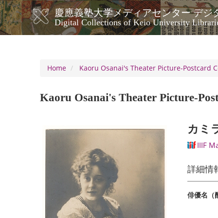
Skip
慶應義塾大学メディアセンター デジ
to
メ
Digital Collections of Keio University Librari
main
イ
content
ン
ナ
ビ
Home
Kaoru Osanai's Theater Picture-Postcard C
ゲ
ー
Kaoru Osanai's Theater Picture-Post
シ
ョ
ン
カミ
IIIF M
詳細情
俳優名（