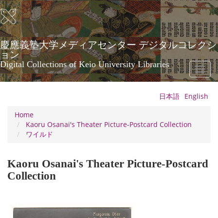
Skip
to
main
content
慶應義塾大学メディアセンター デジタルコレクシ
ョン
Digital Collections of Keio University Libraries
Toggl
naviga
日本語
English
Home
Kaoru Osanai's Theater Picture-Postcard Collection
ワイルド
Kaoru Osanai's Theater Picture-Postcard
Collection