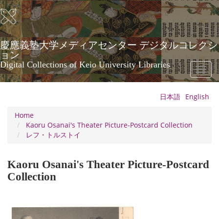
Skip
to
main
content
慶應義塾大学メディアセンター デジタルコレクシ
ョン
Digital Collections of Keio University Libraries
Toggl
naviga
日本語
English
Home
Kaoru Osanai's Theater Picture-Postcard Collection
レフ・トルストイ
Kaoru Osanai's Theater Picture-Postcard
Collection