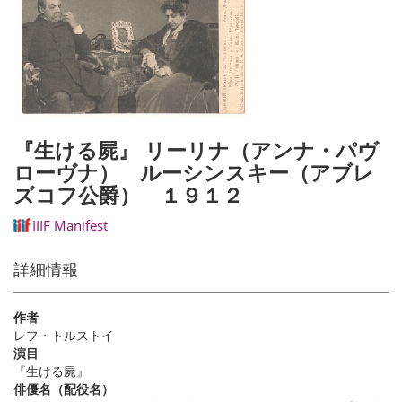
『生ける屍』 リーリナ（アンナ・パヴ
ローヴナ） ルーシンスキー（アブレ
ズコフ公爵） １９１２
IIIF Manifest
詳細情報
作者
レフ・トルストイ
演目
『生ける屍』
俳優名（配役名）