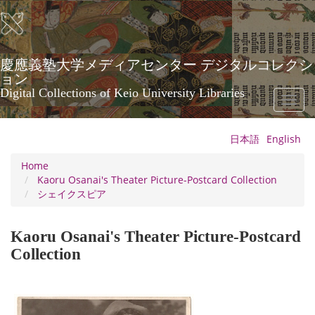
Skip
to
main
content
慶應義塾大学メディアセンター デジタルコレクシ
ョン
Digital Collections of Keio University Libraries
Toggl
naviga
日本語
English
Home
Kaoru Osanai's Theater Picture-Postcard Collection
シェイクスピア
Kaoru Osanai's Theater Picture-Postcard
Collection