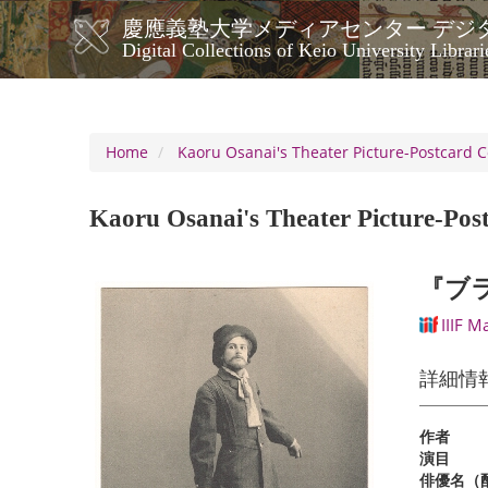
Skip
慶應義塾大学メディアセンター デジ
to
メ
Digital Collections of Keio University Librari
main
イ
content
ン
ナ
ビ
Home
Kaoru Osanai's Theater Picture-Postcard C
ゲ
ー
Kaoru Osanai's Theater Picture-Post
シ
ョ
ン
『ブ
IIIF M
詳細情
作者
演目
俳優名（