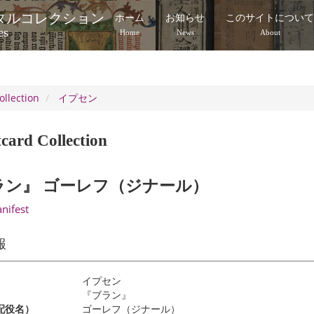
タルコレクション
ホーム
お知らせ
このサイトについ
es
Home
News
About
ollection
イプセン
card Collection
ラン』 ゴーレフ（ジナール）
anifest
報
イプセン
『ブラン』
配役名）
ゴーレフ（ジナール）