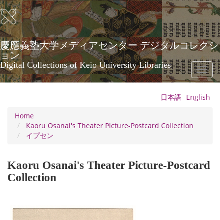
Skip
to
main
content
慶應義塾大学メディアセンター デジタルコレクシ
ョン
Digital Collections of Keio University Libraries
Toggl
naviga
日本語
English
Home
Kaoru Osanai's Theater Picture-Postcard Collection
イプセン
Kaoru Osanai's Theater Picture-Postcard
Collection