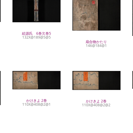
絵源氏 6巻欠巻5
132X@189@5@5
扇合物かたり
146@184@1
かけきよ 2巻
かけきよ 2巻
110X@408@2@1
110X@408@2@2