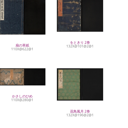
をときり 2巻
扇の草紙
132X@101@2@1
110X@622@1
かさしのひめ
110X@280@1
花鳥風月 2巻
132X@196@2@1