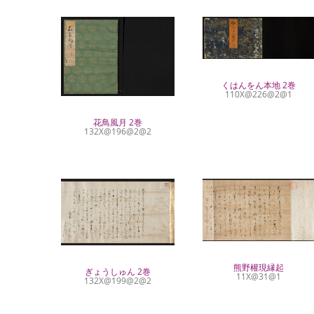
くはんをん本地 2巻
110X@226@2@1
花鳥風月 2巻
132X@196@2@2
熊野權現縁起
ぎょうしゅん 2巻
11X@31@1
132X@199@2@2