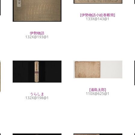
[伊勢物語小絵巻断簡]
133X@143@1
伊勢物語
132X@193@1
[浦島太郎]
110X@625@1
うらしま
132X@198@1