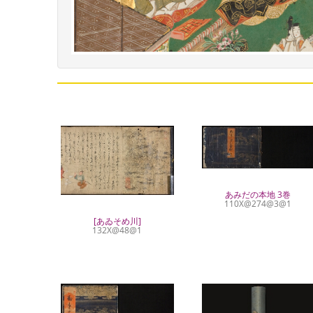
あみだの本地 3巻
110X@274@3@1
[あゐそめ川]
132X@48@1