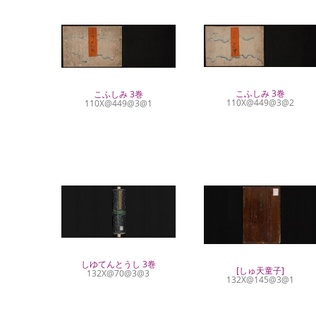
こふしみ 3巻
こふしみ 3巻
110X@449@3@2
110X@449@3@1
しゆてんとうし 3巻
[しゅ天童子]
132X@70@3@3
132X@145@3@1