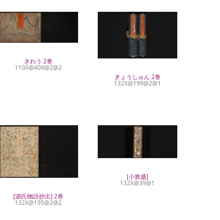
きわう 2巻
110X@409@2@2
ぎょうしゅん 2巻
132X@199@2@1
[小敦盛]
132X@39@1
[源氏物語抄出] 2巻
132X@195@2@2