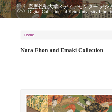
Skip
慶應義塾大学メディアセンター デジ
to
メ
Digital Collections of Keio University Librari
main
イ
content
ン
ナ
ビ
Home
ゲ
ー
Nara Ehon and Emaki Collection
シ
ョ
ン