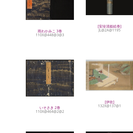
[安珍清姫絵巻]
JL@2A@1195
雨わかみこ 3巻
110X@448@3@3
[伊吹]
132X@137@1
いそさき 2巻
110X@464@2@2