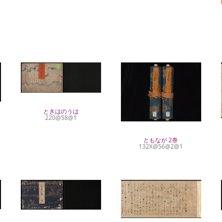
ときはのうは
220@58@1
ともなが 2巻
132X@56@2@1