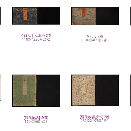
くはんをん本地 2巻
きわう 2巻
110X@226@2@2
110X@409@2@1
[源氏物語抄出] 2巻
[源氏物語] 存葵
132X@195@2@1
110X@681@1