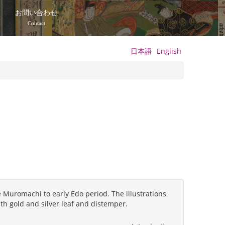
て
お問い合わせ
Contact
日本語
English
 Muromachi to early Edo period. The illustrations
ith gold and silver leaf and distemper.