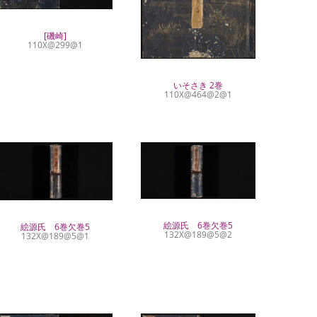
[磯崎]
110X@299@1
いそさき 2巻
110X@464@2@1
絵源氏 6巻欠巻5
絵源氏 6巻欠巻5
132X@189@5@2
132X@189@5@1