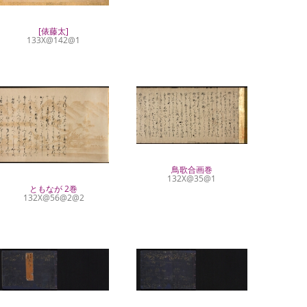
[俵藤太]
133X@142@1
鳥歌合画巻
132X@35@1
ともなが 2巻
132X@56@2@2