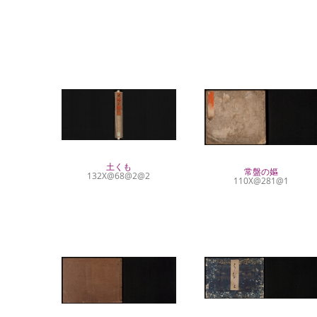
土くも
常盤の嫗
132X@68@2@2
110X@281@1