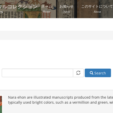
タルコレクション
ホーム
お知らせ
このサイトについ
es
Home
News
About
Search
Nara ehon are illustrated manuscripts produced from the late
typically used bright colors, such as a vermillion and green, w