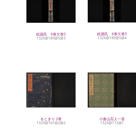
絵源氏 6巻欠巻5
絵源氏 6巻欠巻5
132X@189@5@4
132X@189@5@3
をときり 2巻
小倉山百人一首
132X@101@2@2
132X@172@1