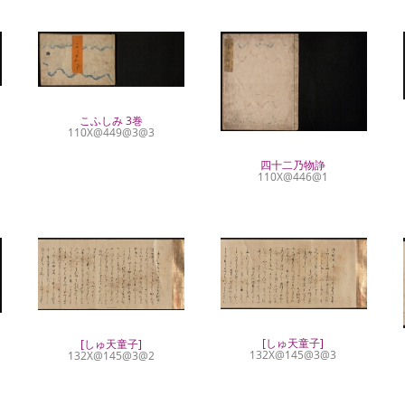
こふしみ 3巻
110X@449@3@3
四十二乃物諍
110X@446@1
[しゅ天童子]
[しゅ天童子]
132X@145@3@3
132X@145@3@2