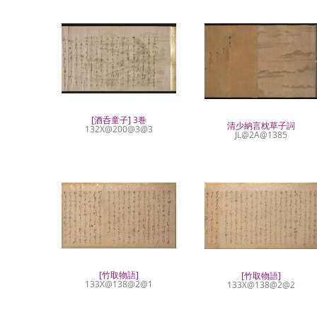
[酒呑童子] 3巻
清少納言枕草子詞
132X@200@3@3
JL@2A@1385
[竹取物語]
[竹取物語]
133X@138@2@1
133X@138@2@2