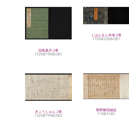
くはんをん本地 2巻
110X@226@2@1
花鳥風月 2巻
132X@196@2@2
熊野權現縁起
ぎょうしゅん 2巻
11X@31@1
132X@199@2@2