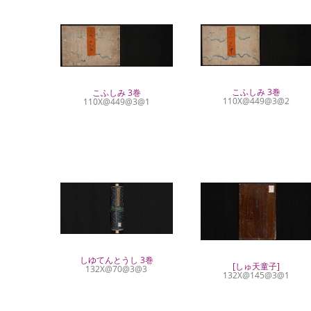
こふしみ 3巻
こふしみ 3巻
110X@449@3@2
110X@449@3@1
しゆてんとうし 3巻
[しゅ天童子]
132X@70@3@3
132X@145@3@1