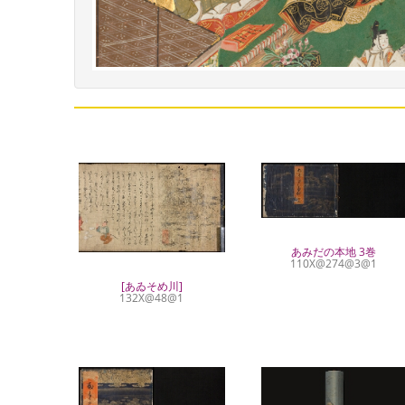
あみだの本地 3巻
110X@274@3@1
[あゐそめ川]
132X@48@1