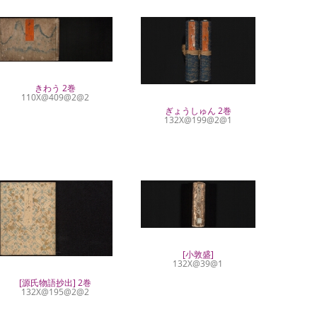
きわう 2巻
110X@409@2@2
ぎょうしゅん 2巻
132X@199@2@1
[小敦盛]
132X@39@1
[源氏物語抄出] 2巻
132X@195@2@2