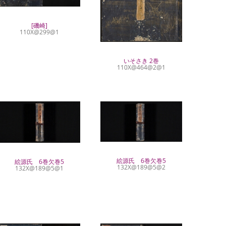
[磯崎]
110X@299@1
いそさき 2巻
110X@464@2@1
絵源氏 6巻欠巻5
絵源氏 6巻欠巻5
132X@189@5@2
132X@189@5@1