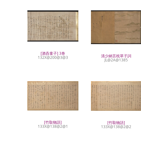
[酒呑童子] 3巻
清少納言枕草子詞
132X@200@3@3
JL@2A@1385
[竹取物語]
[竹取物語]
133X@138@2@1
133X@138@2@2