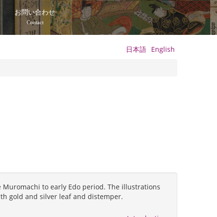
て
お問い合わせ
Contact
日本語
English
 Muromachi to early Edo period. The illustrations
ith gold and silver leaf and distemper.