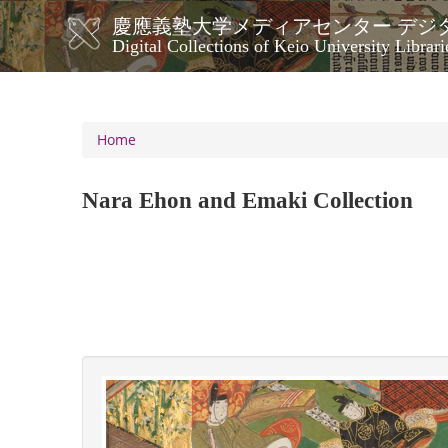
Skip
慶應義塾大学メディアセンター デジ
to
メ
Digital Collections of Keio University Librari
main
イ
content
ン
ナ
ビ
Home
ゲ
ー
Nara Ehon and Emaki Collection
シ
ョ
ン