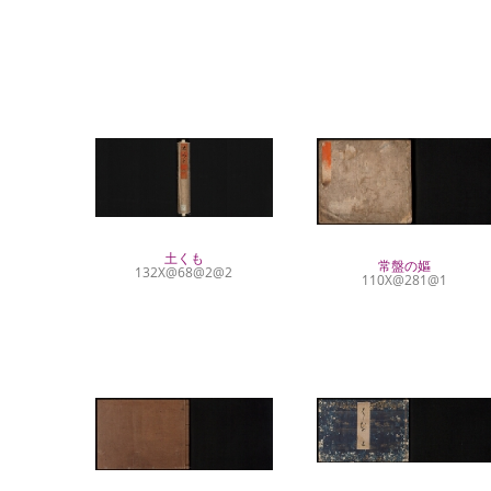
土くも
常盤の嫗
132X@68@2@2
110X@281@1