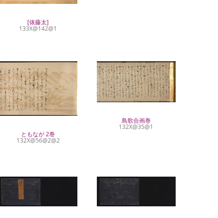
[俵藤太]
133X@142@1
鳥歌合画巻
132X@35@1
ともなが 2巻
132X@56@2@2