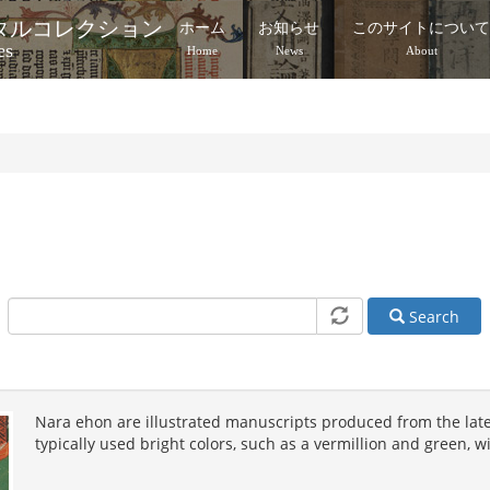
タルコレクション
ホーム
お知らせ
このサイトについ
es
Home
News
About
Search
Nara ehon are illustrated manuscripts produced from the late
typically used bright colors, such as a vermillion and green, w