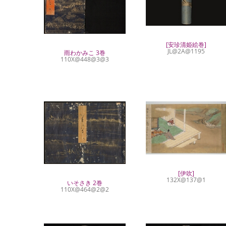
[安珍清姫絵巻]
JL@2A@1195
雨わかみこ 3巻
110X@448@3@3
[伊吹]
132X@137@1
いそさき 2巻
110X@464@2@2