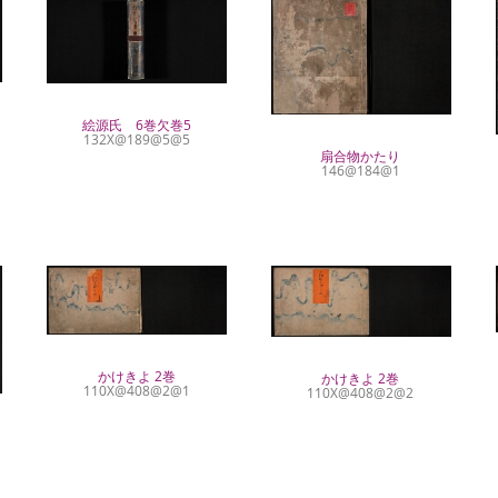
絵源氏 6巻欠巻5
132X@189@5@5
扇合物かたり
146@184@1
かけきよ 2巻
かけきよ 2巻
110X@408@2@1
110X@408@2@2