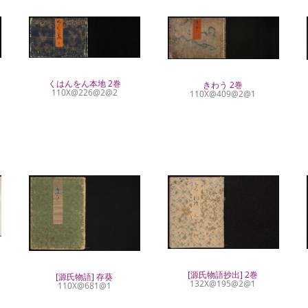
くはんをん本地 2巻
きわう 2巻
110X@226@2@2
110X@409@2@1
[源氏物語抄出] 2巻
[源氏物語] 存葵
132X@195@2@1
110X@681@1