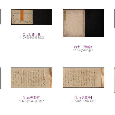
こふしみ 3巻
110X@449@3@3
四十二乃物諍
110X@446@1
[しゅ天童子]
[しゅ天童子]
132X@145@3@3
132X@145@3@2