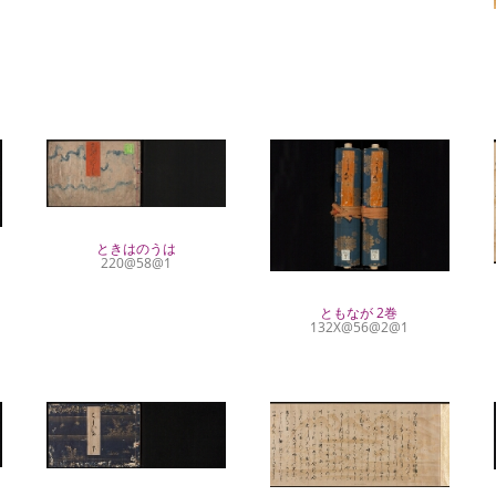
ときはのうは
220@58@1
ともなが 2巻
132X@56@2@1