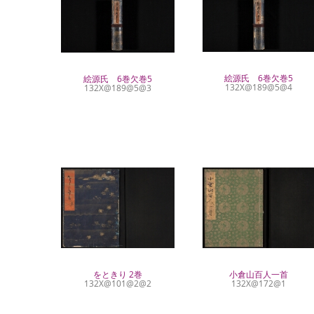
絵源氏 6巻欠巻5
絵源氏 6巻欠巻5
132X@189@5@4
132X@189@5@3
をときり 2巻
小倉山百人一首
132X@101@2@2
132X@172@1