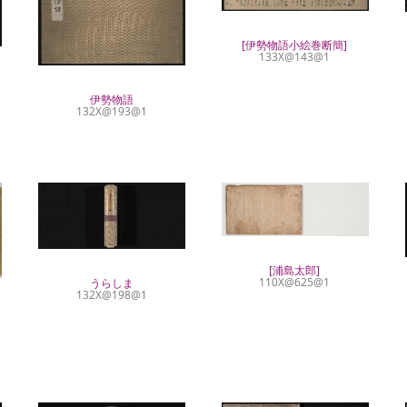
[伊勢物語小絵巻断簡]
133X@143@1
伊勢物語
132X@193@1
[浦島太郎]
110X@625@1
うらしま
132X@198@1