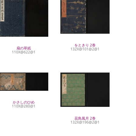
をときり 2巻
扇の草紙
132X@101@2@1
110X@622@1
かさしのひめ
110X@280@1
花鳥風月 2巻
132X@196@2@1