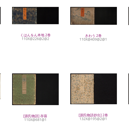
くはんをん本地 2巻
きわう 2巻
110X@226@2@2
110X@409@2@1
[源氏物語抄出] 2巻
[源氏物語] 存葵
132X@195@2@1
110X@681@1