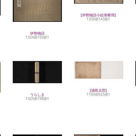
[伊勢物語小絵巻断簡]
133X@143@1
伊勢物語
132X@193@1
[浦島太郎]
110X@625@1
うらしま
132X@198@1