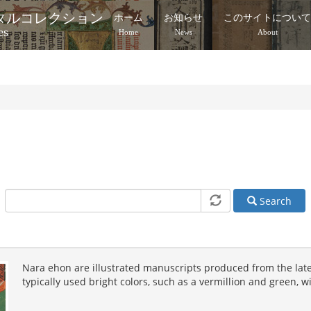
タルコレクション
ホーム
お知らせ
このサイトについ
es
Home
News
About
Search
Nara ehon are illustrated manuscripts produced from the late
typically used bright colors, such as a vermillion and green, w