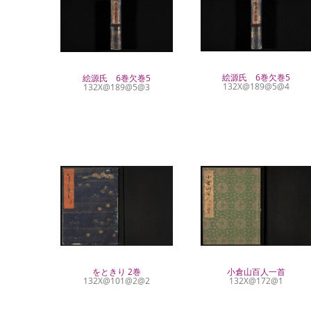
絵源氏 6巻欠巻5
絵源氏 6巻欠巻5
132X@189@5@4
132X@189@5@3
をときり 2巻
小倉山百人一首
132X@101@2@2
132X@172@1