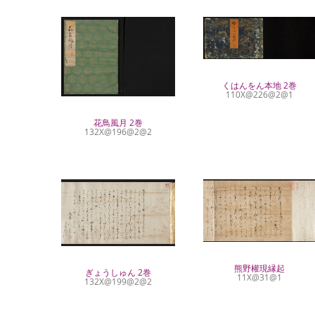
くはんをん本地 2巻
110X@226@2@1
花鳥風月 2巻
132X@196@2@2
熊野權現縁起
ぎょうしゅん 2巻
11X@31@1
132X@199@2@2