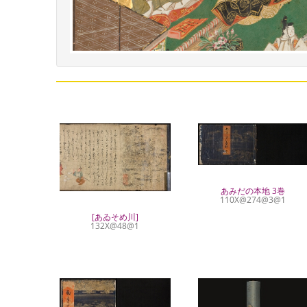
あみだの本地 3巻
110X@274@3@1
[あゐそめ川]
132X@48@1