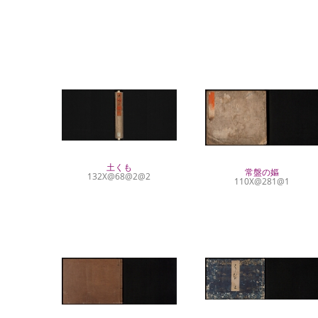
土くも
常盤の嫗
132X@68@2@2
110X@281@1