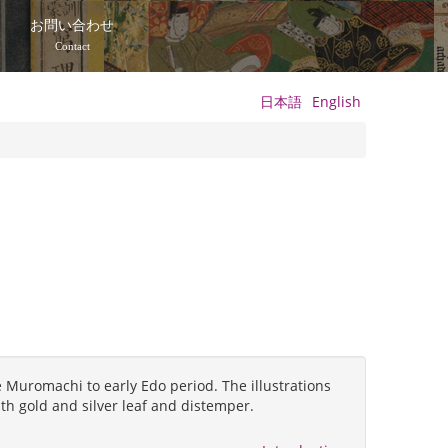
て
お問い合わせ
Contact
日本語
English
 Muromachi to early Edo period. The illustrations
ith gold and silver leaf and distemper.