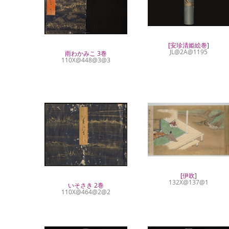
[安珍清姫絵巻]
JL@2A@1195
雨わかみこ 3巻
110X@448@3@3
[伊吹]
132X@137@1
いそさき 2巻
110X@464@2@2