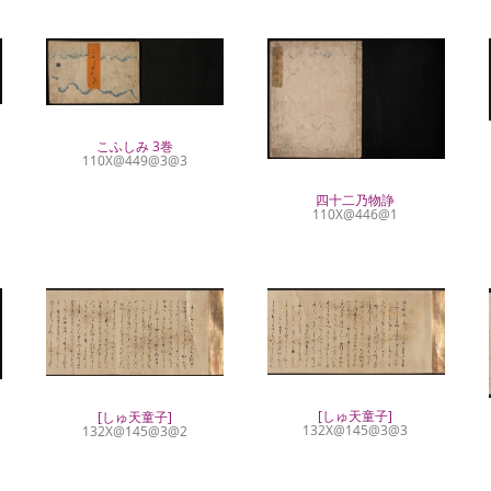
こふしみ 3巻
110X@449@3@3
四十二乃物諍
110X@446@1
[しゅ天童子]
[しゅ天童子]
132X@145@3@3
132X@145@3@2