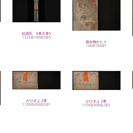
絵源氏 6巻欠巻5
132X@189@5@5
扇合物かたり
146@184@1
かけきよ 2巻
かけきよ 2巻
110X@408@2@1
110X@408@2@2