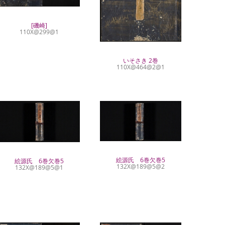
[磯崎]
110X@299@1
いそさき 2巻
110X@464@2@1
絵源氏 6巻欠巻5
絵源氏 6巻欠巻5
132X@189@5@2
132X@189@5@1