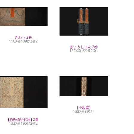
きわう 2巻
110X@409@2@2
ぎょうしゅん 2巻
132X@199@2@1
[小敦盛]
132X@39@1
[源氏物語抄出] 2巻
132X@195@2@2