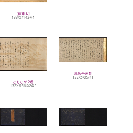
[俵藤太]
133X@142@1
鳥歌合画巻
132X@35@1
ともなが 2巻
132X@56@2@2