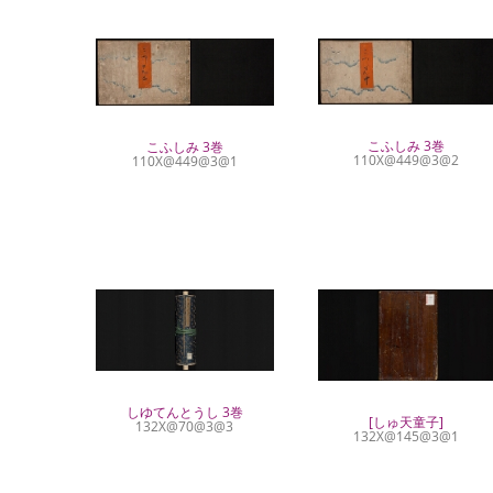
こふしみ 3巻
こふしみ 3巻
110X@449@3@2
110X@449@3@1
しゆてんとうし 3巻
[しゅ天童子]
132X@70@3@3
132X@145@3@1