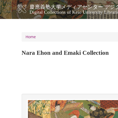
Skip
慶應義塾大学メディアセンター デジ
to
メ
Digital Collections of Keio University Librari
main
イ
content
ン
ナ
ビ
Home
ゲ
ー
Nara Ehon and Emaki Collection
シ
ョ
ン