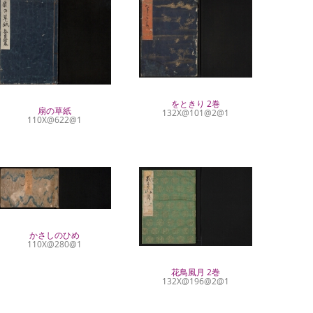
をときり 2巻
扇の草紙
132X@101@2@1
110X@622@1
かさしのひめ
110X@280@1
花鳥風月 2巻
132X@196@2@1