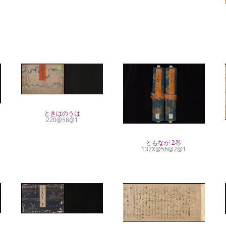
ときはのうは
220@58@1
ともなが 2巻
132X@56@2@1