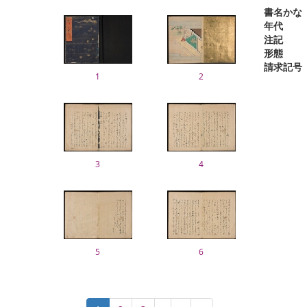
書名かな
年代
注記
形態
請求記号
1
2
3
4
5
6
Pagination