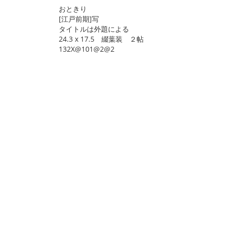
おときり
[江戸前期]写
タイトルは外題による
24.3 x 17.5 綴葉装 ２帖
132X@101@2@2