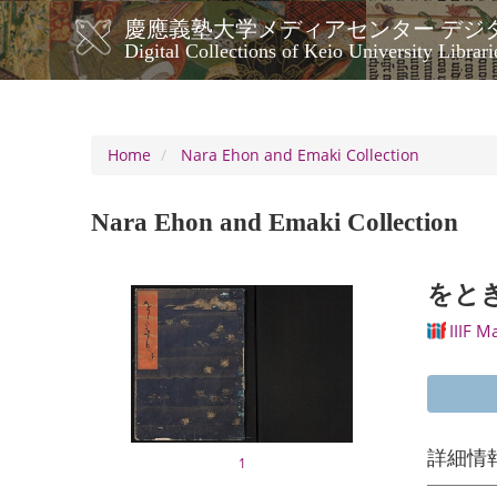
Skip
慶應義塾大学メディアセンター デジ
to
メ
Digital Collections of Keio University Librari
main
イ
content
ン
ナ
ビ
Home
Nara Ehon and Emaki Collection
ゲ
ー
Nara Ehon and Emaki Collection
シ
ョ
ン
をとき
IIIF M
詳細情
1