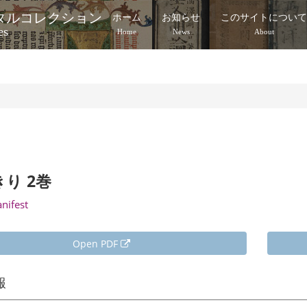
タルコレクション
ホーム
お知らせ
このサイトについ
es
Home
News
About
り 2巻
anifest
Open PDF
報