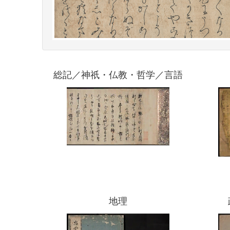
総記／神祇・仏教・哲学／言語
地理