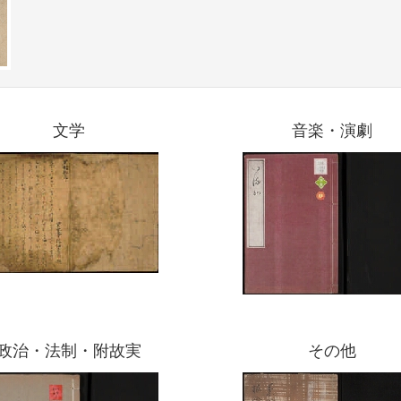
文学
音楽・演劇
政治・法制・附故実
その他