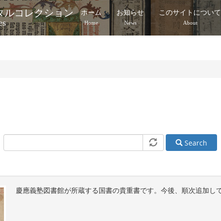
タルコレクション
ホーム
お知らせ
このサイトについ
es
Home
News
About
Search
慶應義塾図書館が所蔵する国書の貴重書です。今後、順次追加し