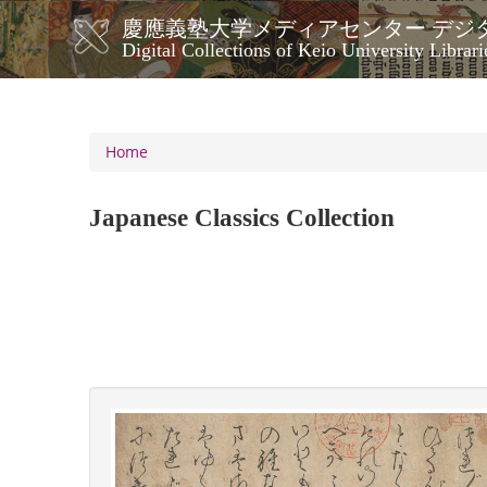
Skip
慶應義塾大学メディアセンター デジ
to
メ
Digital Collections of Keio University Librari
main
イ
content
ン
ナ
ビ
Home
ゲ
ー
Japanese Classics Collection
シ
ョ
ン