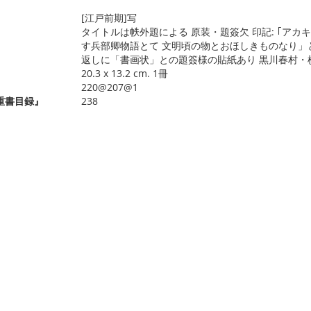
[江戸前期]写
タイトルは帙外題による 原装・題簽欠 印記: ｢アカ
す兵部卿物語とて 文明頃の物とおほしきものなり」と
返しに「書画状」との題簽様の貼紙あり 黒川春村・
20.3 x 13.2 cm. 1冊
220@207@1
重書目録』
238