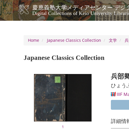
Skip
慶應義塾大学メディアセンター デジ
to
メ
Digital Collections of Keio University Librari
main
イ
content
ン
ナ
ビ
Home
Japanese Classics Collection
文学
兵
ゲ
ー
Japanese Classics Collection
シ
ョ
ン
兵部卿
ひょう
IIIF M
詳細情
1