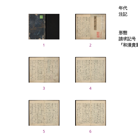
年代
注記
形態
請求記号
『和漢貴
1
2
3
4
5
6