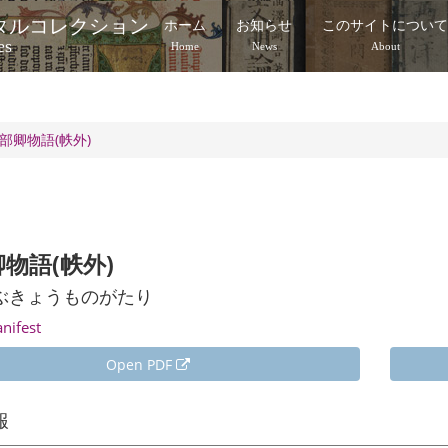
タルコレクション
ホーム
お知らせ
このサイトについ
es
Home
News
About
部卿物語(帙外)
物語(帙外)
ぶきょうものがたり
anifest
Open PDF
報