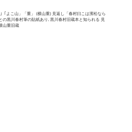
キ｣「よこ山」「重」 (横山重) 見返し「春村曰こは濱松なら
の黒川春村筆の貼紙あり, 黒川春村旧蔵本と知られる 見
横山重旧蔵